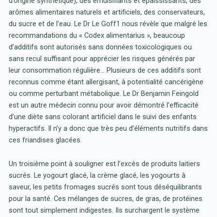
d’origine synthétique), des émulsifiants et épaississants, des
arômes alimentaires naturels et artificiels, des conservateurs,
du sucre et de l’eau. Le Dr Le Goff1 nous révèle que malgré les
recommandations du « Codex alimentarius », beaucoup
d’additifs sont autorisés sans données toxicologiques ou
sans recul suffisant pour apprécier les risques générés par
leur consommation régulière… Plusieurs de ces additifs sont
reconnus comme étant allergisant, à potentialité cancérigène
ou comme perturbant métabolique. Le Dr Benjamin Feingold
est un autre médecin connu pour avoir démontré l’efficacité
d’une diète sans colorant artificiel dans le suivi des enfants
hyperactifs. Il n’y a donc que très peu d’éléments nutritifs dans
ces friandises glacées.
Un troisième point à souligner est l’excès de produits laitiers
sucrés. Le yogourt glacé, la crème glacé, les yogourts à
saveur, les petits fromages sucrés sont tous déséquilibrants
pour la santé. Ces mélanges de sucres, de gras, de protéines
sont tout simplement indigestes. Ils surchargent le système